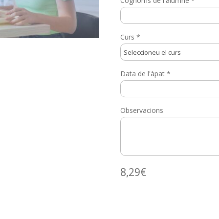
Cognoms de l'alumne
*
Curs
*
Data de l'àpat
*
Observacions
8,29
€
quantitat
de
Ticket
menjador